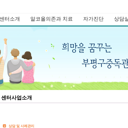
센터소개
알코올의존과 치료
자가진단
상담
센터장인사말
알코올의존이란?
알코올의존 자가진단1
사이버상
센터사업소개
알코올의 영향
알코올의존 자가진단2
비젼
알코올의존의 진행과 회복
청소년음주진단
직 구성도 및 운영체계
권장도서
스마트폰중독진단(성인용)
연혁
스마트폰중독진단(청소년용)
운영위원회 및 직원
문제도박 심각도 지표
이용안내
약물중독 선별검사 2형
센터사업소개
찾아오시는 길
상담 및 사례관리