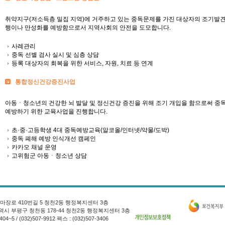
취약지구(저소득층 밀집 지역)에 거주하고 있는 중독문제를 가진 대상자의 조기발
행이나 만성화를 예방함으로서 지역사회의 안전을 도모합니다.
사례관리
중독 선별 검사 실시 및 심층 상담
등록 대상자의 회복을 위한 서비스, 자원, 치료 등 연계
통합정신건강증진사업
아동ㆍ청소년의 건강한 뇌 발달 및 정신건강 증진을 위해 조기 개입을 함으로써 중
예방하기 위한 교육사업을 진행합니다.
초·중·고등학생 4대 중독예방교육(알코올/인터넷/약물/도박)
중독 폐해 예방 인식개선 캠페인
카카오 채널 운영
고위험군 아동ㆍ청소년 상담
구 마장로 410번길 5 청천2동 행정복지센터 3층
광역시 부평구 청천동 178-44 청천2동 행정복지센터 3층
404~5 / (032)507-9912 팩스 : (032)507-3406