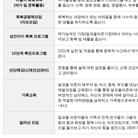
다같이 희희낙락
여가활동을 통해 일상생활의 스트레스를 해소 및 
(여가 및 문화활동)
를 돕는다. 산책, 영화 관람, 볼링, 명절행사, 
회복공동체모임
회복하는 과정에서 겪는 어려움을 함께 나누며 용
(자조모임)
한 생활을 유지하도록 돕는다.
역기능적인 가정(알코올의존가정)에서 자라는 사람
성인아이 회복 프로그램
아보고 회복 및 재활을 돕는다.
12단계 실천 및 적용을 통해 중독적 사고에서 벗
12단계 촉진프로그램
운다.
운동을 통해 술에 대한 갈망을 줄이고, 신체 건강
단단체강(신체건강관리)
고 관리한다.
알코올 의존자 배우자 및 자녀, 형제, 부모를 대
재발과정을 교육한다. 이를 통해 알코올의존에 대
가족교육
부정적인 심리해소, 자신의 문제에 대해 알아보
한 적절한 대처방법을 습득하고 가족병으로써의 회복
~4시)
알코올 의존자들의 가족과 친척,친구들이 그들의
알라넌 모임
험과 힘과 희망을 함께 나누는 자조모임으로, 가
신을 돌아보고 자기 자신의 힘을 증진시킴. (매주 