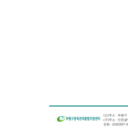
(신)주소 : 부평
(구)주소 : 인천
전화 : (032)507-3