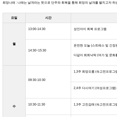
희망나래 : 나래는 날개라는 뜻으로 단주와 회복을 통해 희망의 날개를 펼치고자 하
요일
시간
13:00-14:30
성인아이 회복 프로그램
월
온전한 오늘
(
스트레스 및 긴장
14:30~15:30
다같이 희희낙락
(
여가 및 문화
1,3
주 희망오름
(
숙고전프로그
09:30-10:30
2,4
주 다시여기
(
여성프로그램
)
10:30-11:30
1,3
주 고진감래
(
숙고전프로그
수