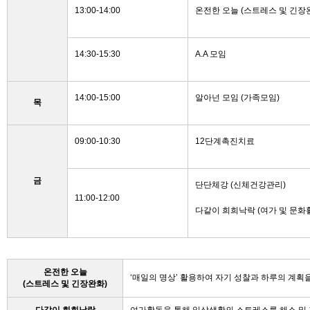
13:00-14:00
온전한 오늘
(
스트레스 및 긴장
14:30-15:30
A.A
모임
14:00-15:00
알아넌 모임
(
가족모임
)
목
09:00-10:30
12
단계촉진치료
금
단단체강
(
신체건강관리
)
11:00-12:00
다같이 희희낙락
(
여가 및 문화
온전한 오늘
‘매일의 명상’ 활용하여 자기 성찰과 하루의 계획
(스트레스 및 긴장완화)