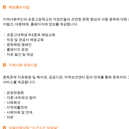
예방홍보사업
지역사회주민과 초중고등학교와 직장인들의 건전한 문화 형성과 각종 중독에 대한 올
지발간, 대중매체, 홈페이지에 정보를 제공합니다.
초중고대학생 4대중독 예방교육
직장 및 관공서 예방교육
중독예방 캠페인
홈페이지 운영
자료 발간 및 제공
지역사회 연계사업
중독문제 치료병원 및 복지관, 공공기관, 지역보건센터 등의 연계를 통해 중독자와 그 
서비스를 제공합니다.
운영위원회
각종 네트워크 참여
사례회의
지역재활연계
사례의뢰 및 연계
자문
상설이동상담 “소근소곤 상담실”