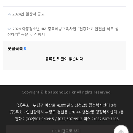
2024년 결산서 공고
2024 아동청소년 4대 중독예방교육사업 "건강하고 안전한 뇌로 성
장하기" 공문 및 신청서
댓글목록
0
등록된 댓글이 없습니다.
Copyright ©
bpalcohol.or.kr
All rights reserved.
(신)주소 : 부평구 마장로 410번길 5 청천2동 행정복지센터 3층
(구)주소 : 인천광역시 부평구 청천동 178-44 청천2동 행정복지센터 3층
전화 : (032)507-3404~5 / (032)507-9912 팩스 : (032)507-3406
PC 버전으로 보기