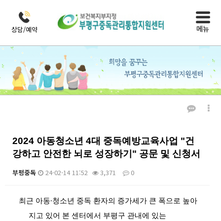
메뉴
상담/예약
열린마당
자료실
2024 아동청소년 4대 중독예방교육사업 "건
강하고 안전한 뇌로 성장하기" 공문 및 신청서
부평중독
24-02-14 11:52
3,371
0
본문
최근 아동
∙
청소년 중독 환자의 증가세가 큰 폭으로 높아
지고 있어 본 센터에서 부평구 관내에 있는