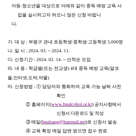
아동
·
청소년을 대상으로 아래와 같이 중독 예방 교육 사
업을 실시하고자 하오니 많은 신청 바랍니
다
.
가
.
대 상
:
부평구 관내 초등학생
∙
중학생
∙
고등학생
5,000
명
나
.
일 시
: 2024. 03. ~ 2024. 11.
다
.
신청기간
: 2024. 02. 14. ~
선착순 모집
라
.
내 용
:
학급별
(
또는 전교생
) 4
대 중독 예방 교육
(
알코
올
,
인터넷
,
도박
,
약물
)
마
.
신청방법
:
①
담당자와 통화하여 교육 가능 날짜 사전
확인
(
www.bpalcohol.or.kr
)
②
홈페이지
공지사항에서
신청서 다운로드 및 작성
(
bpalsang@hanmail.net
)
③
메일
로 신청서 발송
④
교육 확정 메일 답변 받으면 접수 완료