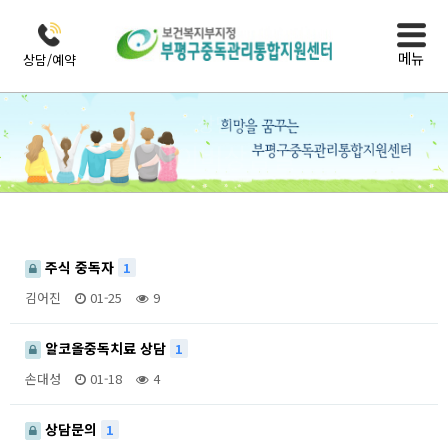
메뉴
상담/예약
상담실
사이버상담실
주식 중독자
1
김어진
01-25
9
알코올중독치료 상담
1
손대성
01-18
4
상담문의
1