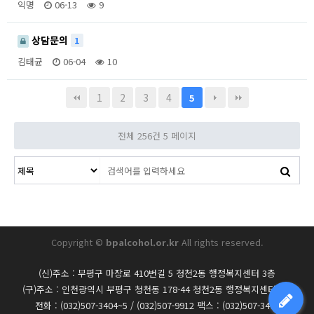
익명
06-13
9
상담문의
1
김태균
06-04
10
1
2
3
4
5
전체 256건
5 페이지
Copyright ©
bpalcohol.or.kr
All rights reserved.
(신)주소 : 부평구 마장로 410번길 5 청천2동 행정복지센터 3층
(구)주소 : 인천광역시 부평구 청천동 178-44 청천2동 행정복지센터 3층
전화 : (032)507-3404~5 / (032)507-9912 팩스 : (032)507-3406