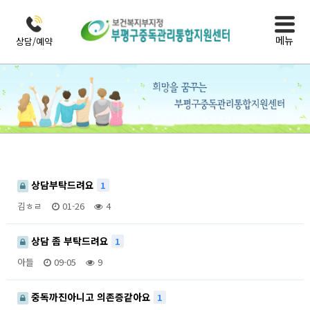
메뉴
상담/예약
상담실
사이버상담실
상담부탁드려요
1
김ㅎㄹ
01-26
4
상담 좀 부탁드려요
1
아들
09-05
9
중독까진아니고 의존증같아요
1