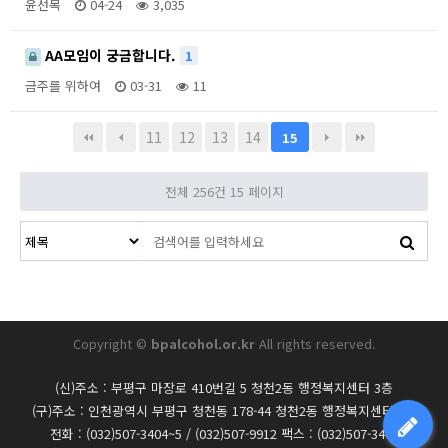
윤선목
04-24
3,035
AA모임이 궁금합니다.
1
금주를 위하여
03-31
11
11
12
13
14
15
전체 256건
15 페이지
Copyright ©
bpalcohol.or.kr
All rights reserved.
(신)주소 : 부평구 마장로 410번길 5 청천2동 행정복지센터 3층
(구)주소 : 인천광역시 부평구 청천동 178-44 청천2동 행정복지센터 3층
전화 : (032)507-3404~5 / (032)507-9912 팩스 : (032)507-3406