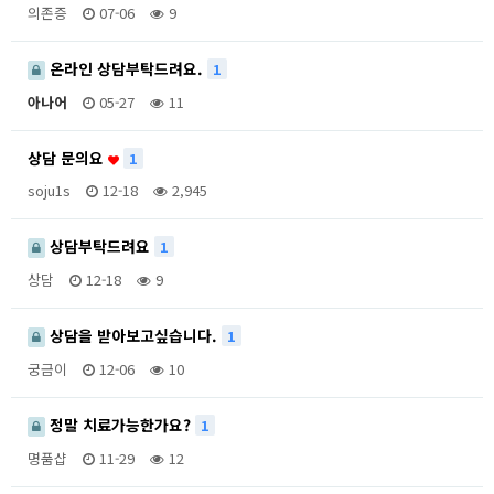
의존증
07-06
9
온라인 상담부탁드려요.
1
아나어
05-27
11
상담 문의요
1
soju1s
12-18
2,945
상담부탁드려요
1
상담
12-18
9
상담을 받아보고싶습니다.
1
궁금이
12-06
10
정말 치료가능한가요?
1
명품샵
11-29
12