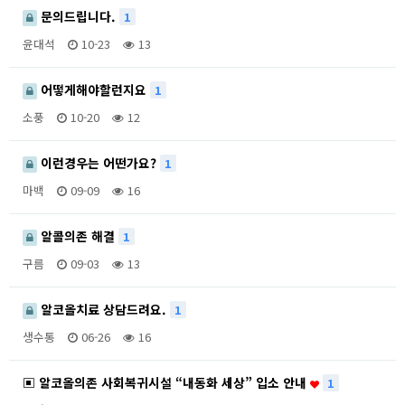
문의드립니다.
1
윤대석
10-23
13
어떻게해야할런지요
1
소풍
10-20
12
이런경우는 어떤가요?
1
마백
09-09
16
알콜의존 해결
1
구름
09-03
13
알코올치료 상담드려요.
1
생수통
06-26
16
▣ 알코올의존 사회복귀시설 “내동화 세상” 입소 안내
1