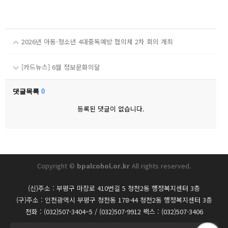
2026년 아동·청소년 4대중독예방 협의체 2차 회의 개최
[카드뉴스] 6월 정보문화의달
댓글목록
0
등록된 댓글이 없습니다.
Copyright ©
bpalcohol.or.kr
All rights reserved.
(신)주소 : 부평구 마장로 410번길 5 청천2동 행정복지센터 3층
(구)주소 : 인천광역시 부평구 청천동 178-44 청천2동 행정복지센터 3층
전화 : (032)507-3404~5 / (032)507-9912 팩스 : (032)507-3406