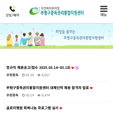
메뉴
상담/예약
열린마당
공지사항
정규직 채용공고(접수 2025.03.14~03.18)
부평중독
01-20
6,557
부평구중독관리통합지원센터 대체인력 채용 합격자 발표
부평중독
02-14
6,474
글로리병원 회복나눔 프로그램 실시