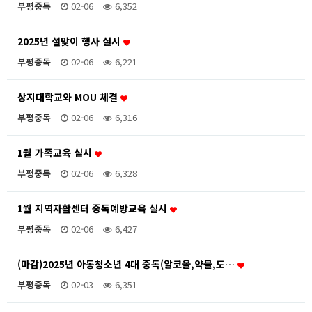
부평중독
02-06
6,352
2025년 설맞이 행사 실시
부평중독
02-06
6,221
상지대학교와 MOU 체결
부평중독
02-06
6,316
1월 가족교육 실시
부평중독
02-06
6,328
1월 지역자활센터 중독예방교육 실시
부평중독
02-06
6,427
(마감)2025년 아동청소년 4대 중독(알코올,약물,도…
부평중독
02-03
6,351