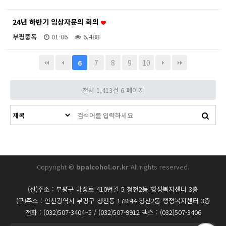
24년 하반기 임상자문의 회의
부평중독
01-06
6,488
7
8
9
10
6
전체 1,413건
6 페이지
Copyright ©
bpalcohol.or.kr
All rights reserved.
(신)주소 : 부평구 마장로 410번길 5 청천2동 행정복지센터 3층
(구)주소 : 인천광역시 부평구 청천동 178-44 청천2동 행정복지센터 3층
전화 : (032)507-3404~5 / (032)507-9912 팩스 : (032)507-3406