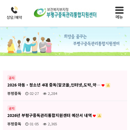
메뉴
상담/예약
열린마당
자료실
공지
2026 아동・청소년 4대 중독(알코올,인터넷,도박,약…
부평중독
02-27
2,284
공지
2026년 부평구중독관리통합지원센터 예산서 내역
부평중독
01-05
2,365