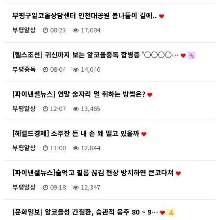
부평구알코올상담센터 인천대공원 봄나들이 길에..
부평알상
08-23
17,084
[헬스조선] 귀신까지 보는 알코올중독 합병증 '○○○○…
부평중독
08-04
14,046
[파이낸셜뉴스] 연말 술자리 덜 취하는 방법은?
부평알상
12-07
13,465
[헤럴드경제] 소주잔 든 내 손 왜 떨고 있을까
부평알상
11-08
12,844
[파이낸셜뉴스]술먹고 필름 끊김 현상 방치하면 큰코다쳐
부평알상
09-18
12,347
[문화일보] 알코올성 간질환, 습관적 음주 80 ~ 9…