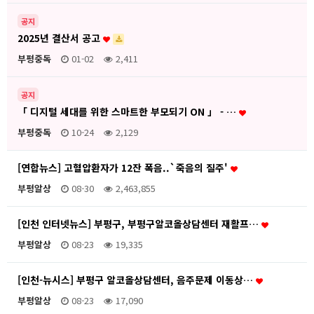
공지
2025년 결산서 공고
부평중독
01-02
2,411
공지
「 디지털 세대를 위한 스마트한 부모되기 ON 」 - …
부평중독
10-24
2,129
[연합뉴스] 고혈압환자가 12잔 폭음..`죽음의 질주'
부평알상
08-30
2,463,855
[인천 인터넷뉴스] 부평구, 부평구알코올상담센터 재활프…
부평알상
08-23
19,335
[인천-뉴시스] 부평구 알코올상담센터, 음주문제 이동상…
부평알상
08-23
17,090