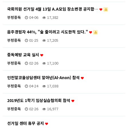
국회의원 선거일 4월 13일 A.A모임 장소변경 공지합…
부평중독
04-06
17,382
음주경험자 44%, "술 줄이려고 시도한적 있다."
부평중독
01-25
17,205
중독예방 교육 실시
부평중독
02-26
17,100
인천알코올상담센터 알아넌(Al-Anon) 참석
부평중독
04-24
17,038
2019년도 1학기 임상실습협의회 참석
부평중독
02-26
16,977
선거일 센터 휴무 공지