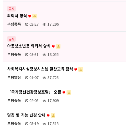
공지
의뢰서 양식
부평중독
02-27
17,296
공지
아동청소년용 의뢰서 양식
부평중독
03-31
18,055
사회복지시설정보시스템 결산교육 참석
부평알상
01-07
37,723
「국가정신건강정보포털」 오픈
부평중독
02-05
17,909
명칭 및 기능 변경 안내
부평중독
05-19
17,513